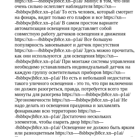
https://xn----8sbbqwjb8ce.xn--p1ai/ Минус в том, что они
очень сильно ослепляет наблюдателя https://xn---
-8sbbqwjb8ce.xn--p1ai/ То есть человек, который смотрит
на фонарь, видит только его плафон и все https://xn---
-8sbbqwjb8ce.xn--p1ai/ В самом простом варианте
автоматизация освещения представляет собой
совместную работу датчиков освещения и движения
https://xn----8sbbqwjb8ce.xn--p1ai/ Все большую
популярность завоевывают и датчик присутствия
https://xn----8sbbqwjb8ce.xn--p1ai/ Здесь можно прочитать,
как они используются для освещения https://xn---
-8sbbqwjb8ce.xn--p1ai/ При монтаже системы управления
необходимо устанавливать индивидуальный датчик на
каждую группу осветительных приборов https://xn---
-8sbbqwjb8ce.xn--p1ai/ Но есть и небольшой недостаток
такого уличного освещения - это то, что при включении
он должен разогреться, правда, потребуется всего три
минуты для разогрева https://xn----8sbbqwjb8ce.xn--p1ai/
Эргономичности https://xn----8sbbqwjb8ce.xn--p1ai/ Не
надо делать из освещения праздника и захламлять
фонариками всю территорию https://xn---
-8sbbqwjb8ce.xn--p1ai/ Достаточно нескольких
элементов, чтобы озарить двор https://xn---
-8sbbqwjb8ce.xn--p1ai/ Освещение не должно быть ярким
или разноцветным https://xn----8sbbqwjb8ce.xn--p1ai/