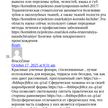
вывихи или переломы зубов, челюстей, языка и губ
https://kornident.ru/polezno-znat/symposium-nobel-2017/
Терапевтическая стоматология занимается болезнями
зубов и околозубных тканей, а также тканей полости рта
https://kornident.ru/polezno-znat/kakiye-koronki-luchshe/ Эта
область науки сейчас использует самые передовые
методы лечения и профилактики заболеваний
https://kornident.ru/polezno-znat/skol-zuba-restavratsiya-
narashchivaniye/ Болезни зубов некариозного
происхождения
Reply
BruceZinue
October 17, 2025 at 9:31 am
Красивые уличные фонари, стилизованные , лучше
использовать для веранды, террасы или беседки, так как
они дают рассеянный, приглушенный свет https://xn---
-8sbbqwjb8ce.xn--p1ai/ Сферические названы из-за своей
шарообразной формы https://xn----8sbbqwjb8ce.xn--p1ai/
Она позволяет светильнику светить практически на все
стороны равномерно https://xn----8sbbqwjb8ce.xn--p1ai/
Полусферические отличаются от сферических тем, что
верхняя часть плафона у них является отражателем