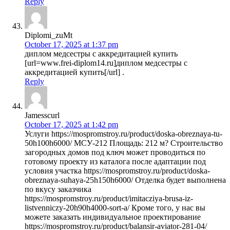
Reply
Diplomi_zuMt
October 17, 2025 at 1:37 pm
диплом медсестры с аккредитацией купить
[url=www.frei-diplom14.ru]диплом медсестры с
аккредитацией купить[/url] .
Reply
Jamesscurl
October 17, 2025 at 1:42 pm
Услуги https://mospromstroy.ru/product/doska-obreznaya-tu-
50h100h6000/ МСУ-212 Площадь: 212 м? Строительство
загородных домов под ключ может проводиться по
готовому проекту из каталога после адаптации под
условия участка https://mospromstroy.ru/product/doska-
obreznaya-suhaya-25h150h6000/ Отделка будет выполнена
по вкусу заказчика
https://mospromstroy.ru/product/imitacziya-brusa-iz-
listvenniczy-20h90h4000-sort-a/ Кроме того, у нас вы
можете заказать индивидуальное проектирование
https://mospromstroy.ru/product/balansir-aviator-281-04/