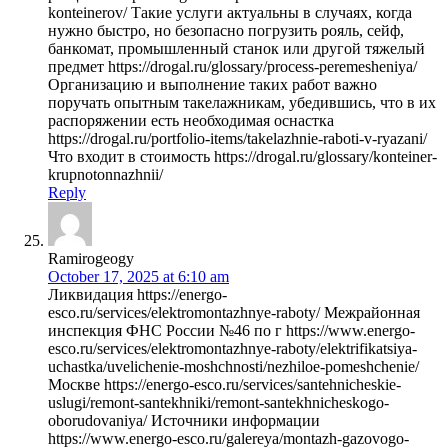
konteinerov/ Такие услуги актуальны в случаях, когда
нужно быстро, но безопасно погрузить рояль, сейф,
банкомат, промышленный станок или другой тяжелый
предмет https://drogal.ru/glossary/process-peremesheniya/
Организацию и выполнение таких работ важно
поручать опытным такелажникам, убедившись, что в их
распоряжении есть необходимая оснастка
https://drogal.ru/portfolio-items/takelazhnie-raboti-v-ryazani/
Что входит в стоимость https://drogal.ru/glossary/konteiner-
krupnotonnazhnii/
Reply
Ramirogeogy
October 17, 2025 at 6:10 am
Ликвидация https://energo-
esco.ru/services/elektromontazhnye-raboty/ Межрайонная
инспекция ФНС России №46 по г https://www.energo-
esco.ru/services/elektromontazhnye-raboty/elektrifikatsiya-
uchastka/uvelichenie-moshchnosti/nezhiloe-pomeshchenie/
Москве https://energo-esco.ru/services/santehnicheskie-
uslugi/remont-santekhniki/remont-santekhnicheskogo-
oborudovaniya/ Источники информации
https://www.energo-esco.ru/galereya/montazh-gazovogo-