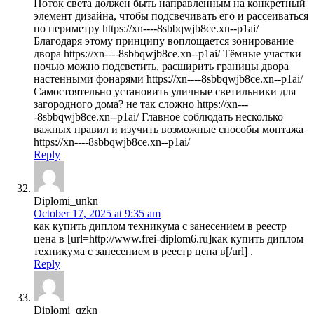
Поток света должен быть направленным на конкретный
элемент дизайна, чтобы подсвечивать его и рассеиваться
по периметру https://xn----8sbbqwjb8ce.xn--p1ai/
Благодаря этому принципу воплощается зонирование
двора https://xn----8sbbqwjb8ce.xn--p1ai/ Тёмные участки
ночью можно подсветить, расширить границы двора
настенными фонарями https://xn----8sbbqwjb8ce.xn--p1ai/
Самостоятельно установить уличные светильники для
загородного дома? не так сложно https://xn---
-8sbbqwjb8ce.xn--p1ai/ Главное соблюдать несколько
важных правил и изучить возможные способы монтажа
https://xn----8sbbqwjb8ce.xn--p1ai/
Reply
Diplomi_unkn
October 17, 2025 at 9:35 am
как купить диплом техникума с занесением в реестр
цена в [url=http://www.frei-diplom6.ru]как купить диплом
техникума с занесением в реестр цена в[/url] .
Reply
Diplomi_qzkn