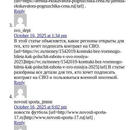
[url=https://arenda-ekskavatora-pogruzchika-cena.ru/]arenda-
ekskavatora-pogruzchika-cena.ru[/url] .
Reply
svo_dept
October 16, 2025 at 1:34 pm
В этой статье объясняется, какие регионы открыты для
тех, кто хочет подписать контракт на СВО.
[url=https://vc.ru/money/1542019-kontrakt-bez-voennogo-
bileta-kak-poluchit-rabotu-v-svo-rossiya-
2025]https://vc.ru/money/1542019-kontrakt-bez-voennogo-
bileta-kak-poluchit-rabotu-v-svo-rossiya-2025[/url] В статье
разобраны все детали для тех, кто хочет подписать
контракт на СВО и пользоваться военной ипотекой.
Reply
novosti sporta_jmmn
October 16, 2025 at 6:02 pm
новости футбола [url=http://www.novosti-sporta-
17.ru]http://www.novosti-sporta-17.ru[/url] .
Reply