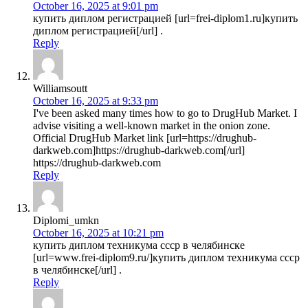
October 16, 2025 at 9:01 pm
купить диплом регистрацией [url=frei-diplom1.ru]купить
диплом регистрацией[/url] .
Reply
Williamsoutt
October 16, 2025 at 9:33 pm
I've been asked many times how to go to DrugHub Market. I
advise visiting a well-known market in the onion zone.
Official DrugHub Market link [url=https://drughub-
darkweb.com]https://drughub-darkweb.com[/url]
https://drughub-darkweb.com
Reply
Diplomi_umkn
October 16, 2025 at 10:21 pm
купить диплом техникума ссср в челябинске
[url=www.frei-diplom9.ru/]купить диплом техникума ссср
в челябинске[/url] .
Reply