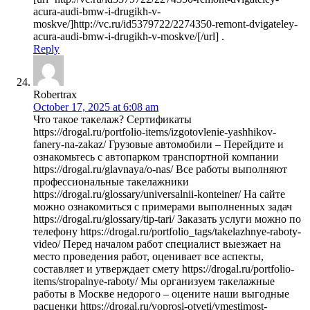
acura-audi-bmw-i-drugikh-v-
moskve/]http://vc.ru/id5379722/2274350-remont-dvigateley-
acura-audi-bmw-i-drugikh-v-moskve/[/url] .
Reply
Robertrax
October 17, 2025 at 6:08 am
Что такое такелаж? Сертификаты
https://drogal.ru/portfolio-items/izgotovlenie-yashhikov-
fanery-na-zakaz/ Грузовые автомобили – Перейдите и
ознакомьтесь с автопарком транспортной компании
https://drogal.ru/glavnaya/o-nas/ Все работы выполняют
профессиональные такелажники
https://drogal.ru/glossary/universalnii-konteiner/ На сайте
можно ознакомиться с примерами выполненных задач
https://drogal.ru/glossary/tip-tari/ Заказать услуги можно по
телефону https://drogal.ru/portfolio_tags/takelazhnye-raboty-
video/ Перед началом работ специалист выезжает на
место проведения работ, оценивает все аспекты,
составляет и утверждает смету https://drogal.ru/portfolio-
items/stropalnye-raboty/ Мы организуем такелажные
работы в Москве недорого – оцените наши выгодные
расценки https://drogal.ru/voprosi-otveti/vmestimost-