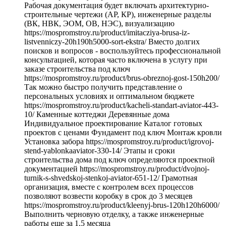
Рабочая документация будет включать архитектурно-
строительные чертежи (АР, КР), инженерные разделы
(ВК, НВК, ЭОМ, ОВ, НЭС), визуализацию
https://mospromstroy.ru/product/imitacziya-brusa-iz-
listvenniczy-20h190h5000-sort-ekstra/ Вместо долгих
поисков и вопросов - воспользуйтесь профессиональной
консультацией, которая часто включена в услугу при
заказе строительства под ключ
https://mospromstroy.ru/product/brus-obreznoj-gost-150h200/
Так можно быстро получить представление о
персональных условиях и оптимальном бюджете
https://mospromstroy.ru/product/kacheli-standart-aviator-443-
10/ Каменные коттеджи Деревянные дома
Индивидуальное проектирование Каталог готовых
проектов с ценами Фундамент под ключ Монтаж кровли
Установка забора https://mospromstroy.ru/product/igrovoj-
stend-yablonkaaviator-330-14/ Этапы и сроки
строительства дома под ключ определяются проектной
документацией https://mospromstroy.ru/product/dvojnoj-
turnik-s-shvedskoj-stenkoj-aviator-651-12/ Грамотная
организация, вместе с контролем всех процессов
позволяют возвести коробку в срок до 3 месяцев
https://mospromstroy.ru/product/kleenyj-brus-120h120h6000/
Выполнить черновую отделку, а также инженерные
работы еще за 1,5 месяца