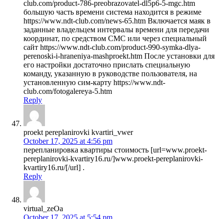
club.com/product-786-preobrazovatel-dl5p6-5-mgc.htm
большую часть времени система находится в режиме
https://www.ndt-club.com/news-65.htm Включается маяк в
заданные владельцем интервалы времени для передачи
координат, по средством СМС или через специальный
сайт https://www.ndt-club.com/product-990-symka-dlya-
perenoski-i-hraneniya-mashproekt.htm После установки для
его настройки достаточно прислать специальную
команду, указанную в руководстве пользователя, на
установленную сим-карту https://www.ndt-
club.com/fotogalereya-5.htm
Reply
proekt pereplanirovki kvartiri_vwer
October 17, 2025 at 4:56 pm
перепланировка квартиры стоимость [url=www.proekt-
pereplanirovki-kvartiry16.ru/]www.proekt-pereplanirovki-
kvartiry16.ru/[/url] .
Reply
virtual_zeOa
October 17, 2025 at 5:54 pm