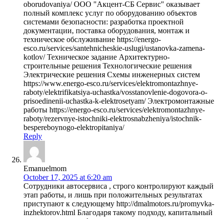
oborudovaniya/ ООО "Акцент-СБ Сервис" оказывает
полный комплекс услуг по оборудованию объектов
системами безопасности: разработка проектной
документации, поставка оборудования, монтаж и
техническое обслуживание https://energo-
esco.ru/services/santehnicheskie-uslugi/ustanovka-zamena-
kotlov/ Техническое задание Архитектурно-
строительные решения Технологические решения
Электрические решения Схемы инженерных систем
https://www.energo-esco.ru/services/elektromontazhnye-
raboty/elektrifikatsiya-uchastka/vosstanovlenie-dogovora-o-
prisoedinenii-uchastka-k-elektrosetyam/ Электромонтажные
работы https://energo-esco.ru/services/elektromontazhnye-
raboty/rezervnye-istochniki-elektrosnabzheniya/istochnik-
bespereboynogo-elektropitaniya/
Reply
Emanuelmom
October 17, 2025 at 6:20 am
Сотрудники автосервиса , строго контролируют каждый
этап работы, и лишь при положительных результатах
приступают к следующему http://dmalmotors.ru/promyvka-
inzhektorov.html Благодаря такому подходу, капитальный