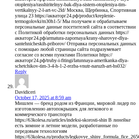
otopleniya/rasshiritelnyy-bak-dlya-sistem-otopleniya-tim-
vertikalnyy-2-l-art-vc-2ld/ Москва, Щербинка, Спортивная
улица 23 https://акваторг24.рф/product/kreplenie-
termogolovki/m30h1-5/ Мы получаем и обрабатываем
персональные данные посетителей сайта в соответствии
с Политикой обработки персональных данных https://
акваторг24.рф/armatura-zapornaya/krany-sharovye-dlya-
santehnicheskih-priborov/ Отправка персональных данных
с помощью любой страницы сайта подразумевает
согласие со всеми пунктами Политики https://
акваторг24.рф/truby-i-fitingi/latunnaya-amerikanka-dlya-
schetchikov-tim-3-4-h-1-2-rezba-vnutr-naruzh-art-hs032/
Reply
Davidiceri
October 17, 2025 at 8:59 am
Мишлен — бренд родом из Франции, мировой лидер по
изготовлению автопокрышек для легкового и
коммерческого транспорта
https://63kolesa.ru/articles/indeksi-skorosti-shin В линейке
есть зимние и летние модели, разработанные по
передовым технологиям
https://63kolesa.ru/products/legkovye_shiny_formula_fice_26