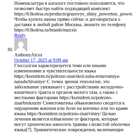
Номенклатура в каталоге постоянно пополняется, что
позволяет быстро найти подходящий комплект
https://63kolesa.ru/products/gruzovye_shiny_powertrac_pow
Чтобы купить шины прямо сейчас и договориться о
доставке в любой район Москвы, звоните по телефону
https://63kolesa.ru/brands/maxxis
Reply
AnthonyAlcox
October 17, 2025 at 9:09 am
Глоссалгия характеризуется теми или иными
изменениями в чувствительности языка
https://kornident.ru/polezno-znat/skol-zuba-restavratsiya-
narashchivaniye/ С точки зрения этиологии, это
заболевание увязывают с расстройствами желудочно-
кишечного тракта и органов малого таза, а также с
местными факторами https://kornident.ru/polezno-
znat/bruksizm/ Симптоматика обыкновенно сводится к
ощущениям жжения или боли на кончике или по краям
языка https://kornident.ru/polezno-znat/viniry/ Целью
лечения является избавление от факторов, которые
могут хронически наносить травмы слизистой оболочки
языка[7]. Травматические повреждения, включающие