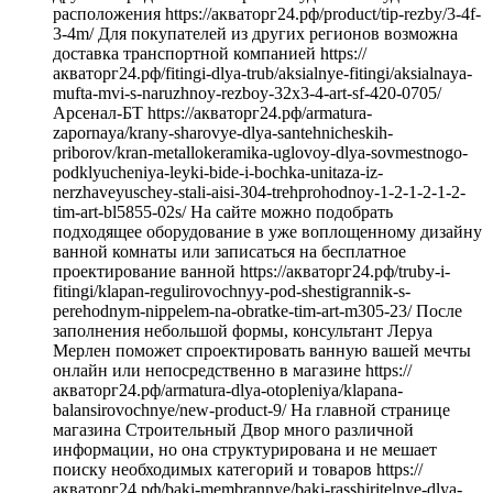
расположения https://акваторг24.рф/product/tip-rezby/3-4f-
3-4m/ Для покупателей из других регионов возможна
доставка транспортной компанией https://
акваторг24.рф/fitingi-dlya-trub/aksialnye-fitingi/aksialnaya-
mufta-mvi-s-naruzhnoy-rezboy-32x3-4-art-sf-420-0705/
Арсенал-БТ https://акваторг24.рф/armatura-
zapornaya/krany-sharovye-dlya-santehnicheskih-
priborov/kran-metallokeramika-uglovoy-dlya-sovmestnogo-
podklyucheniya-leyki-bide-i-bochka-unitaza-iz-
nerzhaveyuschey-stali-aisi-304-trehprohodnoy-1-2-1-2-1-2-
tim-art-bl5855-02s/ На сайте можно подобрать
подходящее оборудование в уже воплощенному дизайну
ванной комнаты или записаться на бесплатное
проектирование ванной https://акваторг24.рф/truby-i-
fitingi/klapan-regulirovochnyy-pod-shestigrannik-s-
perehodnym-nippelem-na-obratke-tim-art-m305-23/ После
заполнения небольшой формы, консультант Леруа
Мерлен поможет спроектировать ванную вашей мечты
онлайн или непосредственно в магазине https://
акваторг24.рф/armatura-dlya-otopleniya/klapana-
balansirovochnye/new-product-9/ На главной странице
магазина Строительный Двор много различной
информации, но она структурирована и не мешает
поиску необходимых категорий и товаров https://
акваторг24.рф/baki-membrannye/baki-rasshiritelnye-dlya-