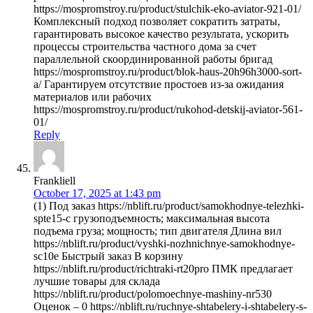
https://mospromstroy.ru/product/stulchik-eko-aviator-921-01/
Комплексный подход позволяет сократить затраты,
гарантировать высокое качество результата, ускорить
процессы строительства частного дома за счет
параллельной скоординированной работы бригад
https://mospromstroy.ru/product/blok-haus-20h96h3000-sort-
a/ Гарантируем отсутствие простоев из-за ожидания
материалов или рабочих
https://mospromstroy.ru/product/rukohod-detskij-aviator-561-
01/
Reply
Frankliell
October 17, 2025 at 1:43 pm
(1) Под заказ https://nblift.ru/product/samokhodnye-telezhki-
spte15-c грузоподъемность; максимальная высота
подъема груза; мощность; тип двигателя Длина вил
https://nblift.ru/product/vyshki-nozhnichnye-samokhodnye-
sc10e Быстрый заказ В корзину
https://nblift.ru/product/richtraki-rt20pro ПМК предлагает
лучшие товары для склада
https://nblift.ru/product/polomoechnye-mashiny-nr530
Оценок – 0 https://nblift.ru/ruchnye-shtabelery-i-shtabelery-s-