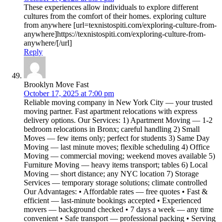
These experiences allow individuals to explore different
cultures from the comfort of their homes. exploring culture
from anywhere [url=texnistospiti.com/exploring-culture-from-
anywhere]https://texnistospiti.com/exploring-culture-from-
anywhere/[/url]
Reply
Brooklyn Move Fast
October 17, 2025 at 7:00 pm
Reliable moving company in New York City — your trusted
moving partner. Fast apartment relocations with express
delivery options. Our Services: 1) Apartment Moving — 1-2
bedroom relocations in Bronx; careful handling 2) Small
Moves — few items only; perfect for students 3) Same Day
Moving — last minute moves; flexible scheduling 4) Office
Moving — commercial moving; weekend moves available 5)
Furniture Moving — heavy items transport; tables 6) Local
Moving — short distance; any NYC location 7) Storage
Services — temporary storage solutions; climate controlled
Our Advantages: • Affordable rates — free quotes • Fast &
efficient — last-minute bookings accepted • Experienced
movers — background checked • 7 days a week — any time
convenient • Safe transport — professional packing • Serving