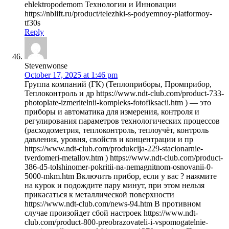
ehlektropodemom Технологии и Инновации
https://nblift.ru/product/telezhki-s-podyemnoy-platformoy-
tf30s
Reply
Stevenwonse
October 17, 2025 at 1:46 pm
Группа компаний (ГК) (Теплоприборы, Промприбор,
Теплоконтроль и др https://www.ndt-club.com/product-733-
photoplate-izmeritelnii-kompleks-fotofiksacii.htm ) — это
приборы и автоматика для измерения, контроля и
регулирования параметров технологических процессов
(расходометрия, теплоконтроль, теплоучёт, контроль
давления, уровня, свойств и концентрации и пр
https://www.ndt-club.com/produkcija-229-stacionarnie-
tverdomeri-metallov.htm ) https://www.ndt-club.com/product-
386-d5-tolshinomer-pokritii-na-nemagnitnom-osnovanii-0-
5000-mkm.htm Включить прибор, если у вас ? нажмите
на курок и подождите пару минут, при этом нельзя
прикасаться к металлической поверхности
https://www.ndt-club.com/news-94.htm В противном
случае произойдет сбой настроек https://www.ndt-
club.com/product-800-preobrazovateli-i-vspomogatelnie-