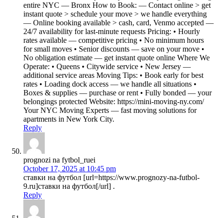
entire NYC — Bronx How to Book: — Contact online > get
instant quote > schedule your move > we handle everything
— Online booking available > cash, card, Venmo accepted —
24/7 availability for last-minute requests Pricing: • Hourly
rates available — competitive pricing • No minimum hours
for small moves • Senior discounts — save on your move •
No obligation estimate — get instant quote online Where We
Operate: • Queens • Citywide service • New Jersey —
additional service areas Moving Tips: • Book early for best
rates • Loading dock access — we handle all situations •
Boxes & supplies — purchase or rent • Fully bonded — your
belongings protected Website: https://mini-moving-ny.com/
Your NYC Moving Experts — fast moving solutions for
apartments in New York City.
Reply
prognozi na fytbol_ruei
October 17, 2025 at 10:45 pm
ставки на футбол [url=https://www.prognozy-na-futbol-
9.ru]ставки на футбол[/url] .
Reply