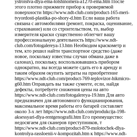
ystroistva-dlya-ema-tolshinomera-a1270-ema.htm После
этого плотно прижмите прибор к проверяемой
поверхности https://www.ndt-club.com/product-165-meri-
tvyordosti-plastika-po-shory-d.htm Если ваша работа
связана с автомобилями (ремонт, покраска, оценивание,
страхование) или со строительством, то, выбор
измерителя краски существенно облегчит вашу
профессиональную деятельность https://www.ndt-
club.com/fotogalereya-13.htm Необходим краскометр и
тем, кто решил найти транспортное средство (даже
новое, поскольку известны случаи обмана даже в
салонах), поскольку, воспользовавшись прибором
однократно, вы всегда можете сдать его в аренду и
таким образом окупить затраты на приобретение
https://www.ndt-club.com/product-769-teplovizor-hikmicro-
g60.htm Оправдать вы также сумеете, если, найдя
дефекты, потребуете снижения цены на авто
https://www.ndt-club.com/fotogalereya-19.htm Для авто
предназначен для автономного функцианирования,
максимальное время работы его батарей составляет
около 3-х лет https://www.ndt-club.com/produkcija-198-
aksessyari-dlya-rentgenografii.htm Его преимущество:
недосягаем для сканеров преступников, т
https://www.ndt-club.com/product-879-molotochek-dlya-
kontrolya-rassloenii-v-kompozitah.htm к https://www.ndt-